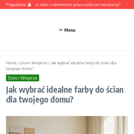
Przejdź do treści
Popularne
Jak radzić sobie z uderzeniami gorąca podczas menopauzy?
Odtru
Menu
Home
/
Dom i Wnętrze
/
Jak wybrać idealne farby do ścian dla
twojego domu?
Dom i Wnętrze
Jak wybrać idealne farby do ścian
dla twojego domu?