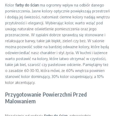
Kolor
farby do ścian
ma ogromny wpływ na odbiór danego
pomieszczenia. Jasne kolory optycznie powiększają przestrzeń
i dodają jej świeżości, natomiast ciemne kolory nadają wnętrzu
przytulności i elegancji. Wybierając kolor, warto wziąć pod
uwagę naturalne oświetlenie pomieszczenia oraz jego
przeznaczenie. W sypialni dobrze sprawdzą się stonowane i
relaksujące barwy, takie jak błękit, zieleń czy beż. W salonie
można pozwolić sobie na bardziej odważne kolory, które będą
odzwierciedlać nasz charakter i styl życia. W kuchni i łazience
warto postawić na kolory, które łatwo utrzymać w czystości,
takie jak biel, szarość czy pastelowe odcienie. Pamiętajmy też
o zasadzie 60-30-10, która mówi, że 60% wnętrza powinien
stanowić kolor dominujący, 30% kolor uzupełniający, a 10%
kolor akcentujący.
Przygotowanie Powierzchni Przed
Malowaniem
Niezależnie od rodzaju
farby do ścian
, odpowiednie