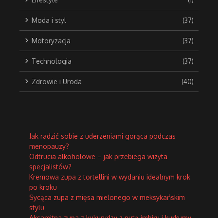
Moda i styl
(37)
Motoryzacja
(37)
Technologia
(37)
Zdrowie i Uroda
(40)
Jak radzić sobie z uderzeniami gorąca podczas
menopauzy?
Odtrucia alkoholowe – jak przebiega wizyta
specjalistów?
Kremowa zupa z tortellini w wydaniu idealnym krok
po kroku
Sycąca zupa z mięsa mielonego w meksykańskim
stylu
Aksamitna zupa z kukurydzy z nutą imbiru i kurkumy