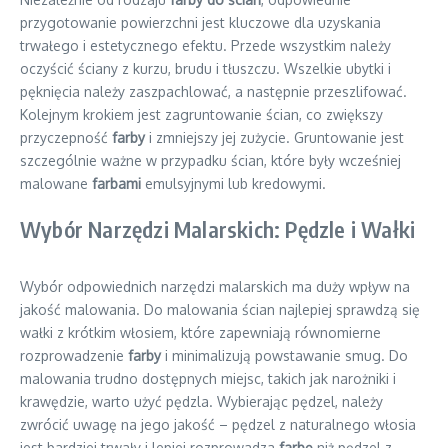
przygotowanie powierzchni jest kluczowe dla uzyskania
trwałego i estetycznego efektu. Przede wszystkim należy
oczyścić ściany z kurzu, brudu i tłuszczu. Wszelkie ubytki i
pęknięcia należy zaszpachlować, a następnie przeszlifować.
Kolejnym krokiem jest zagruntowanie ścian, co zwiększy
przyczepność
farby
i zmniejszy jej zużycie. Gruntowanie jest
szczególnie ważne w przypadku ścian, które były wcześniej
malowane
farbami
emulsyjnymi lub kredowymi.
Wybór Narzędzi Malarskich: Pędzle i Wałki
Wybór odpowiednich narzędzi malarskich ma duży wpływ na
jakość malowania. Do malowania ścian najlepiej sprawdzą się
wałki z krótkim włosiem, które zapewniają równomierne
rozprowadzenie
farby
i minimalizują powstawanie smug. Do
malowania trudno dostępnych miejsc, takich jak narożniki i
krawędzie, warto użyć pędzla. Wybierając pędzel, należy
zwrócić uwagę na jego jakość – pędzel z naturalnego włosia
jest bardziej trwały i lepiej rozprowadza
farbę
niż pędzel z