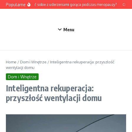
Przejdź do treści
Popularne
Jak radzić sobie z uderzeniami gorąca podczas menopauzy?
Odtruc
Menu
Home
/
Dom i Wnętrze
/
Inteligentna rekuperacja: przyszłość
wentylacji domu
Dom i Wnętrze
Inteligentna rekuperacja:
przyszłość wentylacji domu