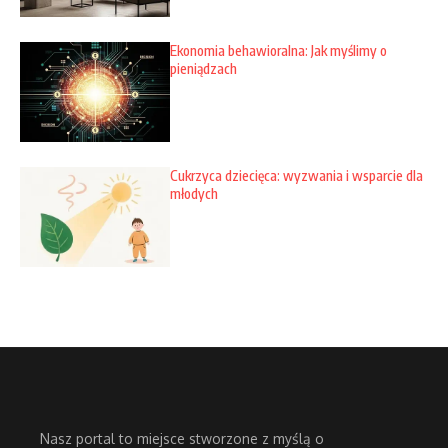
Ekonomia behawioralna: Jak myślimy o
pieniądzach
Cukrzyca dziecięca: wyzwania i wsparcie dla
młodych
Nasz portal to miejsce stworzone z myślą o