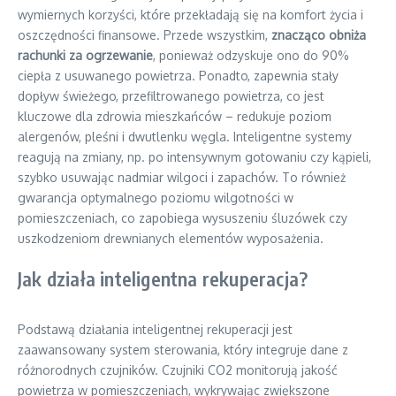
wymiernych korzyści, które przekładają się na komfort życia i
oszczędności finansowe. Przede wszystkim,
znacząco obniża
rachunki za ogrzewanie
, ponieważ odzyskuje ono do 90%
ciepła z usuwanego powietrza. Ponadto, zapewnia stały
dopływ świeżego, przefiltrowanego powietrza, co jest
kluczowe dla zdrowia mieszkańców – redukuje poziom
alergenów, pleśni i dwutlenku węgla. Inteligentne systemy
reagują na zmiany, np. po intensywnym gotowaniu czy kąpieli,
szybko usuwając nadmiar wilgoci i zapachów. To również
gwarancja optymalnego poziomu wilgotności w
pomieszczeniach, co zapobiega wysuszeniu śluzówek czy
uszkodzeniom drewnianych elementów wyposażenia.
Jak działa inteligentna rekuperacja?
Podstawą działania inteligentnej rekuperacji jest
zaawansowany system sterowania, który integruje dane z
różnorodnych czujników. Czujniki CO2 monitorują jakość
powietrza w pomieszczeniach, wykrywając zwiększone