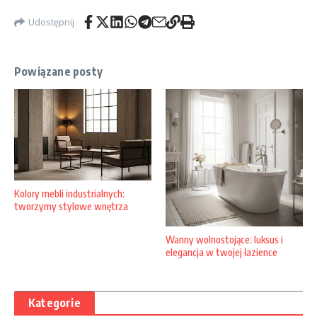
Udostępnij
Powiązane posty
Kolory mebli industrialnych:
tworzymy stylowe wnętrza
Wanny wolnostojące: luksus i
elegancja w twojej łazience
Kategorie