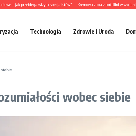
– jak przebiega wizyta specjalistów?
Kremowa zupa z tortellini w wydaniu idea
ryzacja
Technologia
Zdrowie i Uroda
Dom
 siebie
ozumiałości wobec siebie