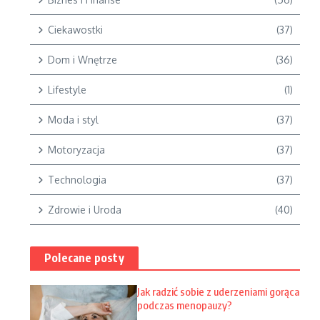
Ciekawostki
(37)
Dom i Wnętrze
(36)
Lifestyle
(1)
Moda i styl
(37)
Motoryzacja
(37)
Technologia
(37)
Zdrowie i Uroda
(40)
Polecane posty
Jak radzić sobie z uderzeniami gorąca
podczas menopauzy?