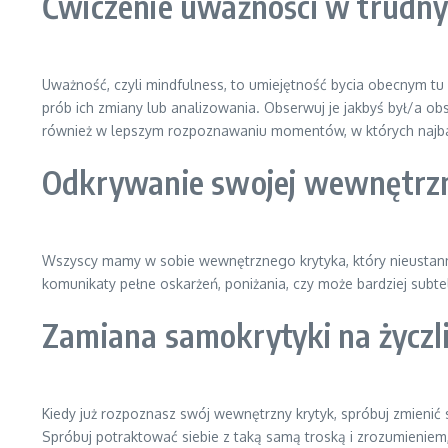
Ćwiczenie uważności w trud
Uważność, czyli mindfulness, to umiejętność bycia obecnym tu i
prób ich zmiany lub analizowania. Obserwuj je jakbyś był/a o
również w lepszym rozpoznawaniu momentów, w których najba
Odkrywanie swojej wewnętrzn
Wszyscy mamy w sobie wewnętrznego krytyka, który nieustannie
komunikaty pełne oskarżeń, poniżania, czy może bardziej subte
Zamiana samokrytyki na życzl
Kiedy już rozpoznasz swój wewnętrzny krytyk, spróbuj zmienić sp
Spróbuj potraktować siebie z taką samą troską i zrozumieniem, 