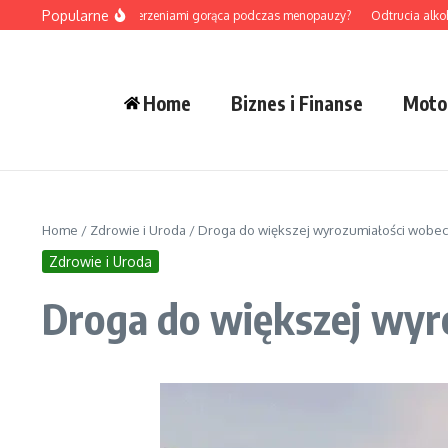
Przejdź do treści
Popularne
ak radzić sobie z uderzeniami gorąca podczas menopauzy?
Odtrucia alkoholowe 
Home
Biznes i Finanse
Moto
Home
/
Zdrowie i Uroda
/
Droga do większej wyrozumiałości wobec
Zdrowie i Uroda
Droga do większej wyr