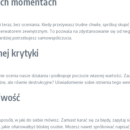
nych momentach
 teraz, bez oceniania. Kiedy przeżywasz trudne chwile, spróbuj skupić
bserwatorem zewnętrznym. To pozwala na zdystansowanie się od negaty
rdziej potrzebujesz samowspółczucia.
ej krytyki
 ocenia nasze działania i podkopuje poczucie własnej wartości. Zauwa
lne, ale równie destrukcyjne? Uświadomienie sobie istnienia tego wew
iwość
osób, w jaki do siebie mówisz. Zamiast karać się za błędy, zapytaj sie
jakie ofiarowałbyś bliskiej osobie. Możesz nawet spróbować napisać l