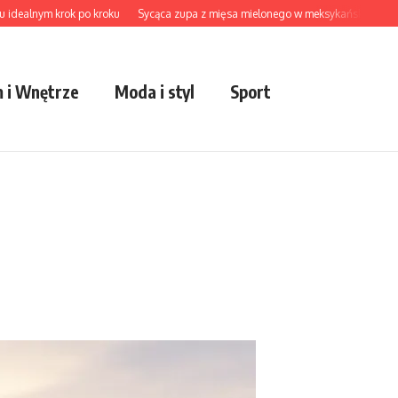
lnym krok po kroku
Sycąca zupa z mięsa mielonego w meksykańskim stylu
Ak
 i Wnętrze
Moda i styl
Sport