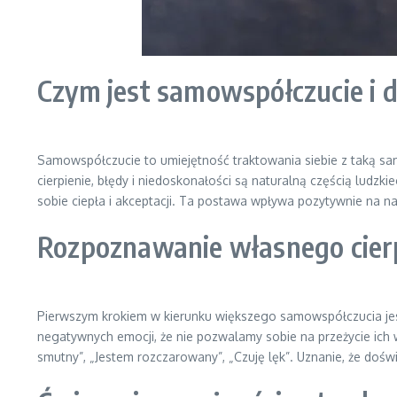
Czym jest samowspółczucie i d
Samowspółczucie to umiejętność traktowania siebie z taką samą
cierpienie, błędy i niedoskonałości są naturalną częścią ludzk
sobie ciepła i akceptacji. Ta postawa wpływa pozytywnie na nas
Rozpoznawanie własnego cier
Pierwszym krokiem w kierunku większego samowspółczucia jest
negatywnych emocji, że nie pozwalamy sobie na przeżycie ich 
smutny”, „Jestem rozczarowany”, „Czuję lęk”. Uznanie, że dośw