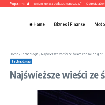
Przejdź do treści
Popularne
 radzić sobie z uderzeniami gorąca podczas menopauzy?
Odtrucia alkoholowe –
Home
Biznes i Finanse
Moto
Home
/
Technologia
/
Najświeższe wieści ze świata konsol do gier
Technologia
Najświeższe wieści ze ś