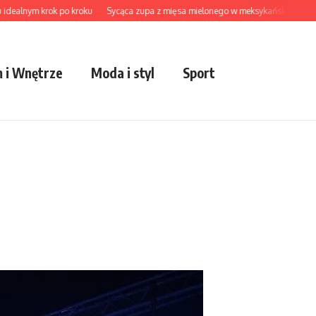
nym krok po kroku
Sycąca zupa z mięsa mielonego w meksykańskim stylu
Aks
 i Wnętrze
Moda i styl
Sport