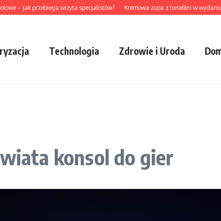
 jak przebiega wizyta specjalistów?
Kremowa zupa z tortellini w wydaniu ideal
ryzacja
Technologia
Zdrowie i Uroda
Dom
wiata konsol do gier