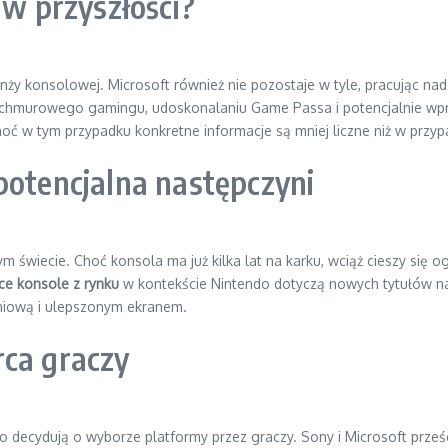
 w przyszłości?
ży konsolowej. Microsoft również nie pozostaje w tyle, pracując na
ju chmurowego gamingu, udoskonalaniu Game Passa i potencjalnie w
oć w tym przypadku konkretne informacje są mniej liczne niż w przyp
potencjalna następczyni
m świecie. Choć konsola ma już kilka lat na karku, wciąż cieszy się
e konsole z rynku
w kontekście Nintendo dotyczą nowych tytułów na 
eniową i ulepszonym ekranem.
rca graczy
 decydują o wyborze platformy przez graczy. Sony i Microsoft prześ