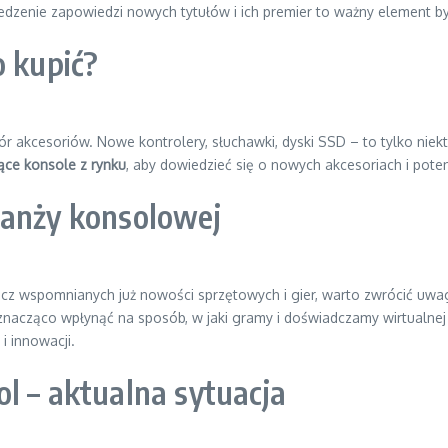
ledzenie zapowiedzi nowych tytułów i ich premier to ważny element b
o kupić?
bór akcesoriów. Nowe kontrolery, słuchawki, dyski SSD – to tylko ni
ce konsole z rynku
, aby dowiedzieć się o nowych akcesoriach i pote
ranży konsolowej
rócz wspomnianych już nowości sprzętowych i gier, warto zwrócić uw
ce znacząco wpłynąć na sposób, w jaki gramy i doświadczamy wirtualnej
i innowacji.
l – aktualna sytuacja